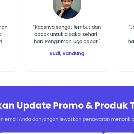
man
"Kaosnya sangat lembut dan
"
a
cocok untuk dipakai sehari-
i
hari. Pengiriman juga cepat."
ha
Budi, Bandung
an Update Promo & Produk 
n email Anda dan jangan lewatkan penawaran menarik da