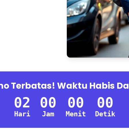
o Terbatas! Waktu Habis D
02
00
00
00
Hari
Jam
Menit
Detik