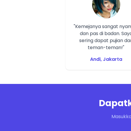
"Kemejanya sangat nya
dan pas di badan. Say
sering dapat pujian dar
teman-teman!"
Andi, Jakarta
Dapatk
Masukka