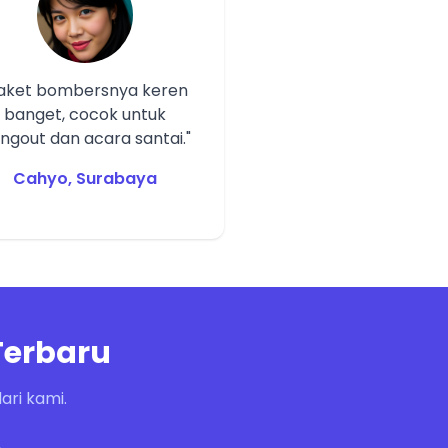
Jaket bombersnya keren
banget, cocok untuk
ngout dan acara santai."
Cahyo, Surabaya
Terbaru
ri kami.